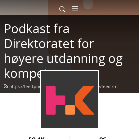
Podkast fra
Direktoratet for
høyere utdanning og
kompetanse
https://feed.podbean.com/kompetansenorge/feed.xml