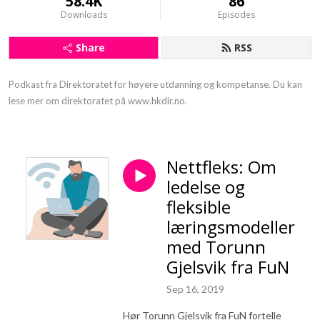
58.4K
86
Downloads
Episodes
Share
RSS
Podkast fra Direktoratet for høyere utdanning og kompetanse. Du kan 
lese mer om direktoratet på www.hkdir.no.
Nettfleks: Om
ledelse og
fleksible
læringsmodeller
med Torunn
Gjelsvik fra FuN
Sep 16, 2019
Hør Torunn Gjelsvik fra FuN fortelle