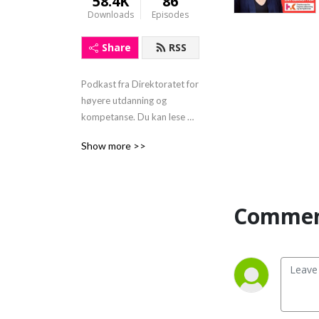
58.4K
86
Downloads
Episodes
Share
RSS
Podkast fra Direktoratet for 
høyere utdanning og 
kompetanse. Du kan lese 
mer om direktoratet på 
Show more >>
www.hkdir.no.
Commen