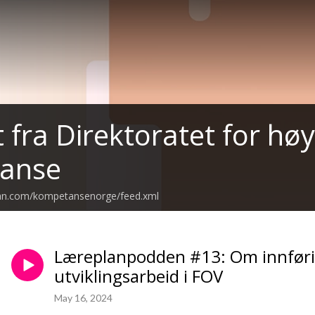
 fra Direktoratet for hø
anse
ean.com/kompetansenorge/feed.xml
Læreplanpodden #13: Om innførin
utviklingsarbeid i FOV
May 16, 2024